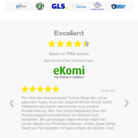
Excellent
based on
7733
reviews
see some of the reviews here.
.07.2026
03.08.2026
 auf
Für mich der absolut bester Online-Shop den ich je
Überras
mal ein
gefunden habe. Auch der Support ist hier immer sofort
besten
hilfsbereit und hat für alles immer eine positive
Kundenlösung. Wer hier etwas Negatives über den
Kundensupport schreibt kann ich absolut nicht
verstehen. Bin jahrelanger Stammkunde habe hier
immer wieder nur Positives erfahren. Vielen Dank liebes
Team von Somagarten ihr seid einfach die besten. Und
die Produkte begeistern auch immer.