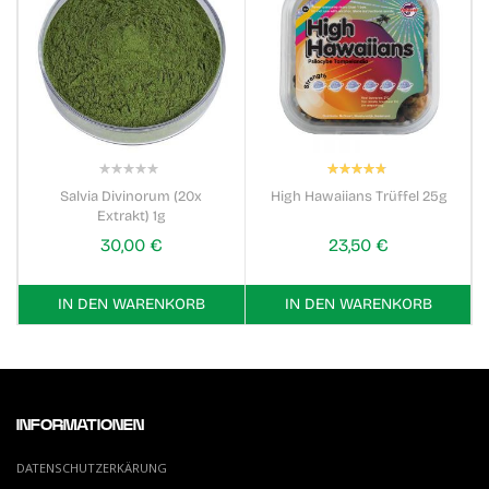
Bewertung:
0%
96%
Salvia Divinorum (20x
High Hawaiians Trüffel 25g
Extrakt) 1g
30,00 €
23,50 €
IN DEN WARENKORB
IN DEN WARENKORB
INFORMATIONEN
DATENSCHUTZERKÄRUNG