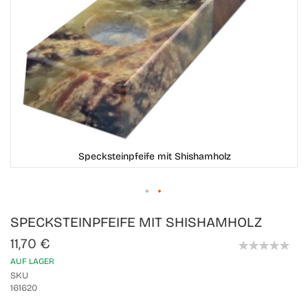
Specksteinpfeife mit Shishamholz
Skip
SPECKSTEINPFEIFE MIT SHISHAMHOLZ
to
the
11,70 €
beginning
0%
of
AUF LAGER
the
SKU
images
161620
gallery