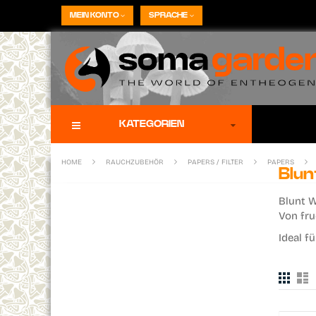
Direkt
MEIN KONTO
SPRACHE
zum
Inhalt
KATEGORIEN
HOME
RAUCHZUBEHÖR
PAPERS / FILTER
PAPERS
Blun
Blunt 
Von fru
Ideal f