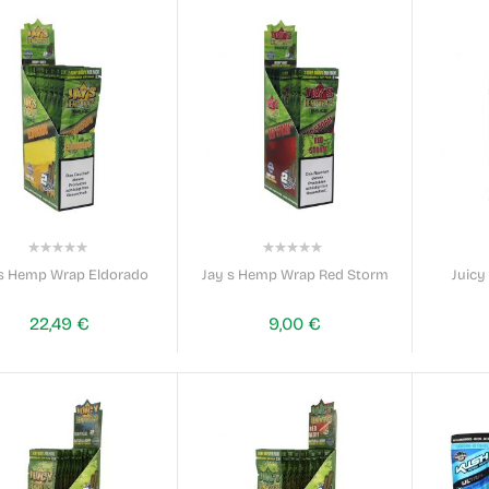
0%
0%
 s Hemp Wrap Eldorado
Jay s Hemp Wrap Red Storm
Juic
22,49 €
9,00 €