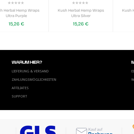
0%
0%
h Herbal Hemp Wraps
Kush Herbal Hemp Wraps
Kush 
Ultra Purple
Ultra Silver
15,26 €
15,26 €
WARUM HIER?
LIEFERUNG & VERSAND
E
ZAHLUNGSMÖGLICHKEITEN
W
AFFILIATES
SUPPORT