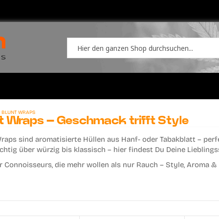
BLUNT WRAPS
t Wraps – Geschmack trifft Style
Wraps
sind aromatisierte Hüllen aus Hanf- oder Tabakblatt – perf
chtig über würzig bis klassisch – hier findest Du Deine Lieblingss
ür Connoisseurs, die mehr wollen als nur Rauch – Style, Aroma & 