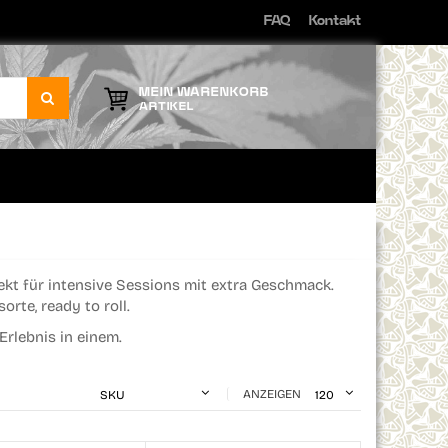
FAQ
Kontakt
Direkt
zum
Inhalt
MEIN WARENKORB
ARTIKEL
ekt für intensive Sessions mit extra Geschmack.
orte, ready to roll.
Erlebnis in einem.
ANZEIGEN