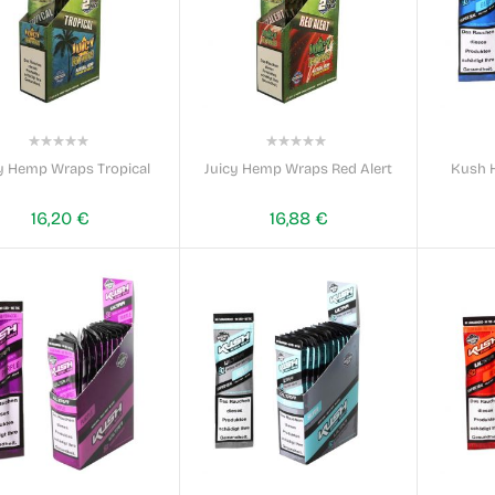
0%
0%
y Hemp Wraps Tropical
Juicy Hemp Wraps Red Alert
Kush 
16,20 €
16,88 €