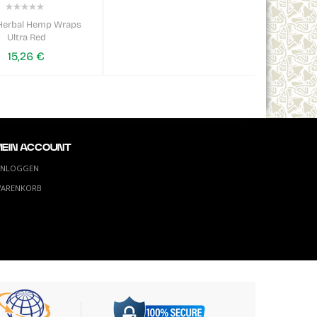
0%
Herbal Hemp Wraps
Ultra Red
15,26 €
MEIN ACCOUNT
INLOGGEN
ARENKORB