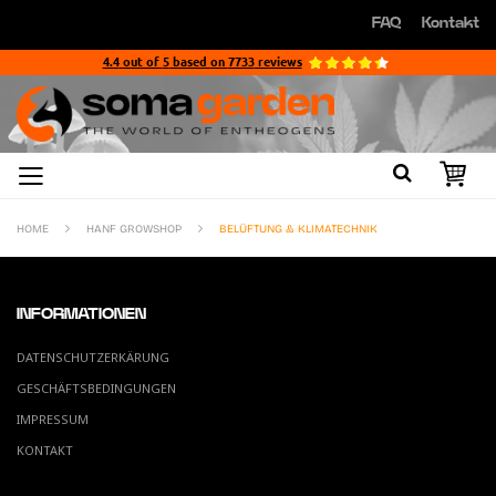
Direkt
FAQ
Kontakt
zum
Direkt
Inhalt
zum
4.4
out of
5
based on
7733
reviews
Inhalt
HOME
HANF GROWSHOP
BELÜFTUNG & KLIMATECHNIK
INFORMATIONEN
DATENSCHUTZERKÄRUNG
GESCHÄFTSBEDINGUNGEN
IMPRESSUM
KONTAKT