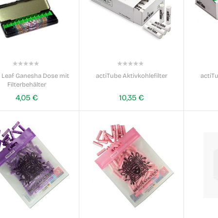
0%
0%
 Leaf Ganesha Dose mit
actiTube Aktivkohlefilter
actiTu
Filterbehälter
4,05 €
10,35 €