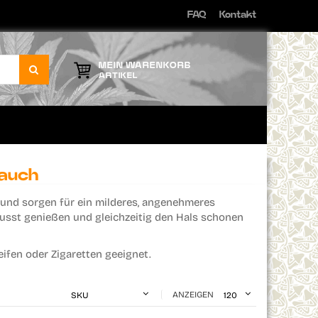
FAQ
Kontakt
Direkt
zum
Inhalt
MEIN WARENKORB
ARTIKEL
Rauch
 und sorgen für ein milderes, angenehmeres
ewusst genießen und gleichzeitig den Hals schonen
eifen oder Zigaretten geeignet.
ANZEIGEN