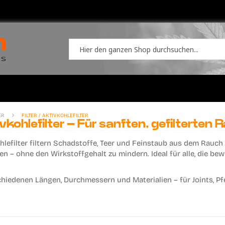
TER
FILTER / AKTIVKOHLEFILTER
vkohlefilter – Für sanften, gefilterten 
hlefilter
filtern Schadstoffe, Teer und Feinstaub aus dem Rauch
ren – ohne den Wirkstoffgehalt zu mindern. Ideal für alle, die b
chiedenen Längen, Durchmessern und Materialien – für Joints, Pf