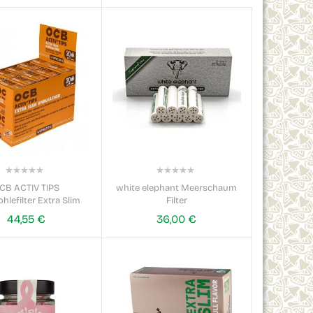
0%
0%
CB ACTIV TIPS
white elephant Meerschaum
hlefilter Extra Slim
Filter
ungeb.
44,55 €
36,00 €