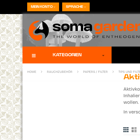
Direkt
MEIN KONTO
SPRACHE
zum
Inhalt
KATEGORIEN
HOME
RAUCHZUBEHÖR
PAPERS / FILTER
TIPS UND FIL
Akti
Aktivko
Inhalie
wollen.
In vers