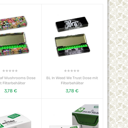
0%
0%
eaf Mushrooms Dose
BL In Weed We Trust Dose mit
t Filterbehälter
Filterbehälter
3,78 €
3,78 €