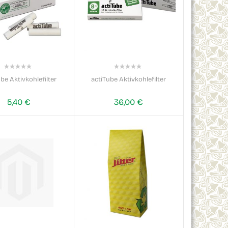
0%
0%
be Aktivkohlefilter
actiTube Aktivkohlefilter
5,40 €
36,00 €