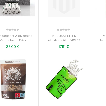
0%
0%
e elephant Aktivkohle +
MEDUSAFILTERS
M
Meerschaum Filter
Aktivkohlefilter VIOLET
Akti
36,00 €
17,91 €