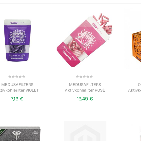
0%
0%
MEDUSAFILTERS
MEDUSAFILTERS
O
tivkohlefilter VIOLET
Aktivkohlefilter ROSÉ
Aktivko
7,19 €
13,49 €