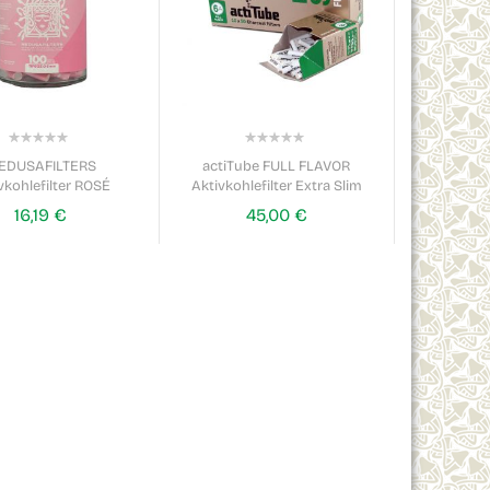
0%
0%
EDUSAFILTERS
actiTube FULL FLAVOR
vkohlefilter ROSÉ
Aktivkohlefilter Extra Slim
16,19 €
45,00 €