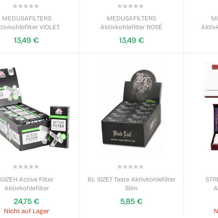
0%
0%
MEDUSAFILTERS
MEDUSAFILTERS
M
tivkohlefilter VIOLET
Aktivkohlefilter ROSÉ
Aktiv
13,49 €
13,49 €
0%
0%
GIZEH Active Filter
BL SIZE7 Taste Aktivkohlefilter
STR
Aktivkohlefilter
Slim
A
24,75 €
5,85 €
Nicht auf Lager
N