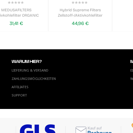
0%
0%
MEDUSAFILTERS
Hybrid Supreme Filters
ivkohlefilter ORGANIC
Zellstoff-/Aktivkohlefilter
31,41 €
44,96 €
WARUM HIER?
LIEFERUNG & VERSAND
E
ZAHLUNGSMÖGLICHKEITEN
W
AFFILIATES
SUPPORT