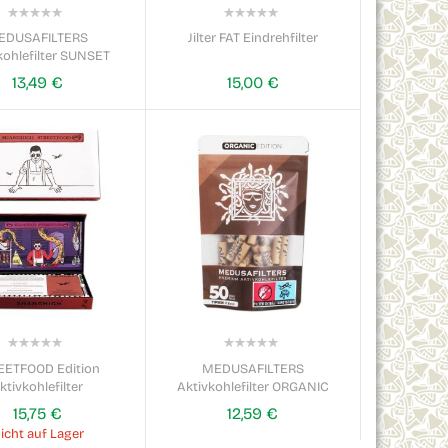
0%
0%
EDUSAFILTERS
Jilter FAT Eindrehfilter
kohlefilter SUNSET
13,49 €
15,00 €
0%
0%
EETFOOD Edition
MEDUSAFILTERS
ktivkohlefilter
Aktivkohlefilter ORGANIC
15,75 €
12,59 €
icht auf Lager