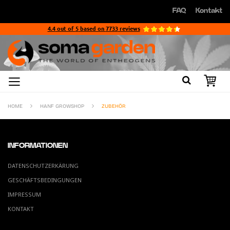
Direkt
FAQ
Kontakt
zum
Direkt
Inhalt
zum
4.4
out of
5
based on
7733
reviews
Inhalt
HOME
HANF GROWSHOP
ZUBEHÖR
INFORMATIONEN
DATENSCHUTZERKÄRUNG
GESCHÄFTSBEDINGUNGEN
IMPRESSUM
KONTAKT