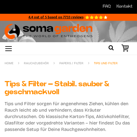
Direkt
FAQ
Kontakt
zum
Direkt
Inhalt
zum
4.4
out of
5
based on
7733
reviews
Inhalt
HOME
RAUCHZUBEHÖR
PAPERS / FILTER
TIPS UND FILTER
Tips & Filter – Stabil, sauber &
geschmackvoll
Tips und Filter
sorgen für angenehmes Ziehen, kühlen den
Rauch leicht ab und verhindern, dass Kräuter
durchrutschen. Ob klassische
Karton-Tips, Aktivkohlefilter,
Glasfilter
oder vorgedrehte Varianten – hier findest Du das
passende Setup für Deine Rauchgewohnheiten.