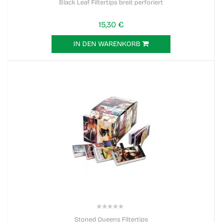
Black Leaf Filtertips breit perforiert
15,30 €
IN DEN WARENKORB
0%
Stoned Queens Filtertips