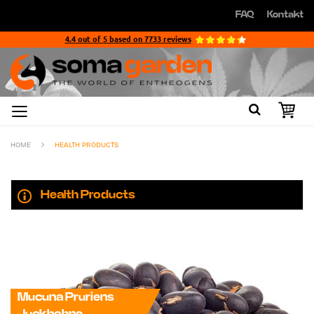
Direkt
FAQ
Kontakt
zum
Direkt
Inhalt
zum
4.4
out of
5
based on
7733
reviews
Inhalt
HOME
HEALTH PRODUCTS
Health Products
Mucuna Pruriens
Juckbohne