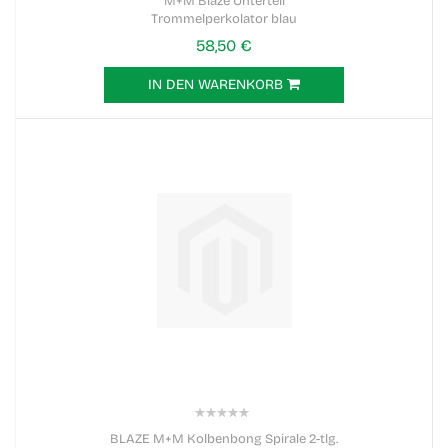
M+M Blaze Unterteil
Trommelperkolator blau
58,50 €
IN DEN WARENKORB
0%
BLAZE M+M Kolbenbong Spirale 2-tlg.