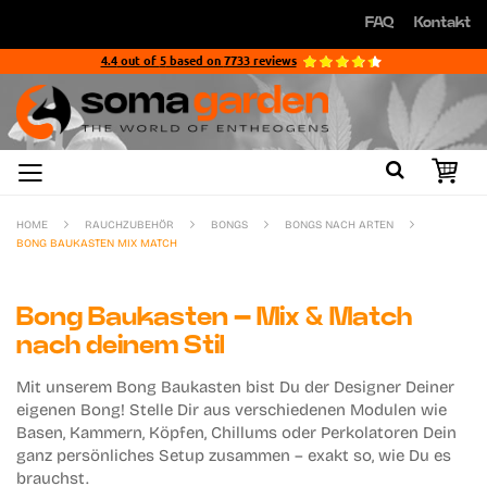
Direkt
FAQ
Kontakt
zum
Direkt
Inhalt
zum
4.4
out of
5
based on
7733
reviews
Inhalt
HOME
RAUCHZUBEHÖR
BONGS
BONGS NACH ARTEN
BONG BAUKASTEN MIX MATCH
Bong Baukasten – Mix & Match
nach deinem Stil
Mit unserem
Bong Baukasten
bist Du der Designer Deiner
eigenen Bong! Stelle Dir aus verschiedenen
Modulen
wie
Basen
,
Kammern
,
Köpfen
,
Chillums
oder
Perkolatoren
Dein
ganz persönliches Setup zusammen – exakt so, wie Du es
brauchst.