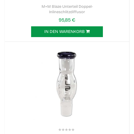
0%
M+M Blaze Unterteil Doppel-
Inlineschlitzdiffusor
95,85 €
IN DEN WARENKORB