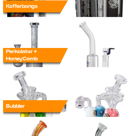
Kofferbongs
Perkolator +
HoneyComb
Bubbler