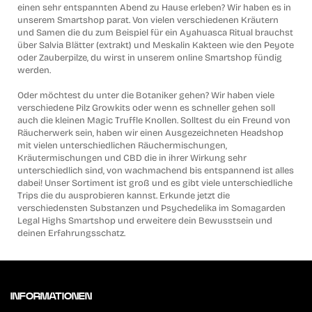
einen sehr entspannten Abend zu Hause erleben? Wir haben es in
unserem Smartshop parat. Von vielen verschiedenen Kräutern
und Samen die du zum Beispiel für ein Ayahuasca Ritual brauchst
über Salvia Blätter (extrakt) und Meskalin Kakteen wie den Peyote
oder Zauberpilze, du wirst in unserem online Smartshop fündig
werden.
Oder möchtest du unter die Botaniker gehen? Wir haben viele
verschiedene Pilz Growkits oder wenn es schneller gehen soll
auch die kleinen Magic Truffle Knollen. Solltest du ein Freund von
Räucherwerk sein, haben wir einen Ausgezeichneten Headshop
mit vielen unterschiedlichen Räuchermischungen,
Kräutermischungen und CBD die in ihrer Wirkung sehr
unterschiedlich sind, von wachmachend bis entspannend ist alles
dabei! Unser Sortiment ist groß und es gibt viele unterschiedliche
Trips die du ausprobieren kannst. Erkunde jetzt die
verschiedensten Substanzen und Psychedelika im Somagarden
Legal Highs Smartshop und erweitere dein Bewusstsein und
deinen Erfahrungsschatz.
INFORMATIONEN