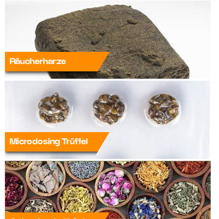
Räucherharze
Microdosing Trüffel