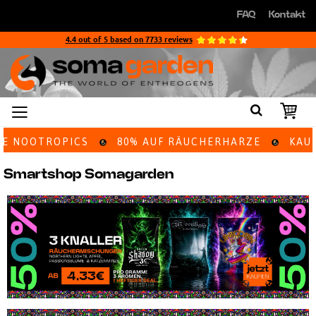
Direkt
FAQ
Kontakt
zum
Direkt
Inhalt
zum
4.4
out of
5
based on
7733
reviews
Inhalt
ÄUCHERHARZE
KAUF 1 SAMEN UND ERHALTE 4 !
Smartshop Somagarden