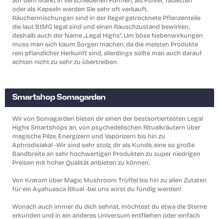
auf dem Markt in verschiedenen Formen, als Pulver, Tabletten
oder als Kapseln werden Sie sehr oft verkauft.
Räuchermischungen sind in der Regel getrocknete Pflanzenteile
die laut BtMG legal sind und einen Rauschzustand bewirken,
deshalb auch der Name „Legal Highs“. Um böse Nebenwirkungen
muss man sich kaum Sorgen machen, da die meisten Produkte
rein pflanzlicher Herkunft sind, allerdings sollte man auch darauf
achten nicht zu sehr zu übertreiben.
Smartshop Somagarden
Wir von Somagarden bieten dir einen der bestsortiertesten Legal
Highs Smartshops an, von psychedelischen Ritualkräutern über
magische Pilze, Energizern und Vaporizern bis hin zu
Aphrodisiaka! -Wir sind sehr stolz, dir als Kunde, eine so große
Bandbreite an sehr hochwertigen Produkten zu super niedrigen
Preisen mit hoher Qualität anbieten zu können.
Von Kratom über Magic Mushroom Trüffel bis hin zu allen Zutaten
für ein Ayahuasca Ritual -bei uns wirst du fündig werden!
Wonach auch immer du dich sehnst, möchtest du etwa die Sterne
erkunden und in ein anderes Universum entfliehen oder einfach