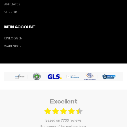
AFFILIATES
SUPPORT
MEIN ACCOUNT
EINLOGGEN
WARENKORB
Excellent
based on
7733
reviews
see some of the reviews here.