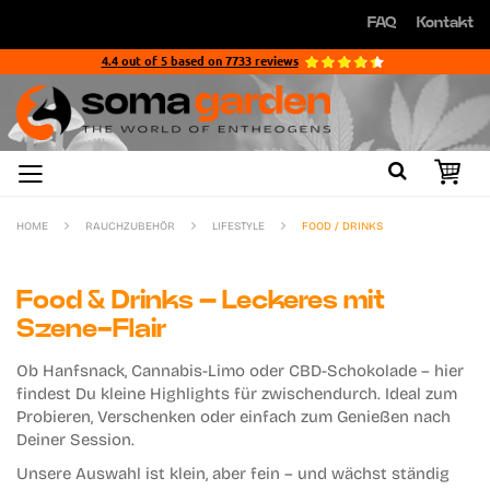
Direkt
FAQ
Kontakt
zum
Direkt
Inhalt
zum
4.4
out of
5
based on
7733
reviews
Inhalt
HOME
RAUCHZUBEHÖR
LIFESTYLE
FOOD / DRINKS
Food & Drinks – Leckeres mit
Szene-Flair
Ob
Hanfsnack
,
Cannabis-Limo
oder
CBD-Schokolade
– hier
findest Du kleine Highlights für zwischendurch. Ideal zum
Probieren, Verschenken oder einfach zum Genießen nach
Deiner Session.
Unsere Auswahl ist klein, aber fein – und wächst ständig