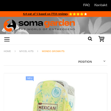
Direkt
FAQ
Kontakt
zum
Direkt
Inhalt
zum
4.4
out of
5
based on
7733
reviews
Inhalt
HOME
MYCEL KITS
MONDO GROWKITS
NEU