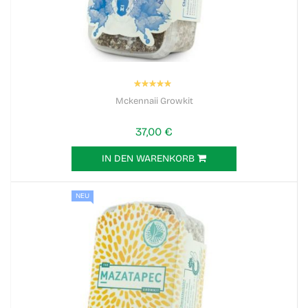
Bewertung:
100%
Mckennaii Growkit
37,00 €
IN DEN WARENKORB
NEU