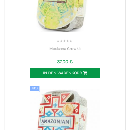
0%
Mexicana Growkit
37,00 €
IN DEN WARENKORB
NEU