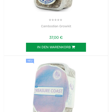
0%
Cambodian Growkit
37,00 €
IN DEN WARENKORB
NEU