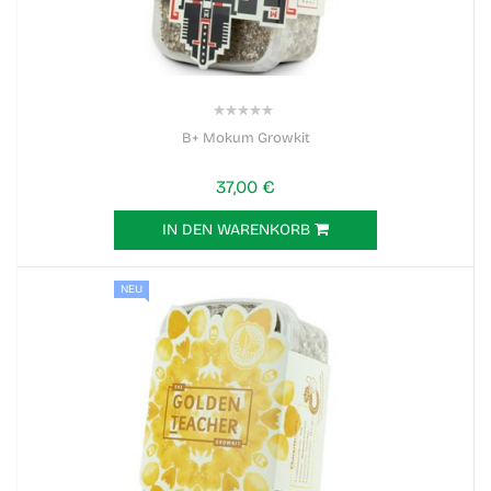
0%
B+ Mokum Growkit
37,00 €
IN DEN WARENKORB
NEU