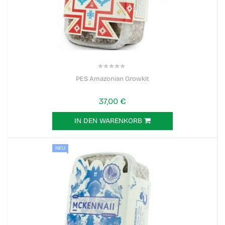
0%
PES Amazonian Growkit
37,00 €
IN DEN WARENKORB
NEU