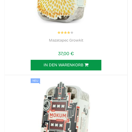
Bewertung:
80%
Mazatapec Growkit
37,00 €
IN DEN WARENKORB
NEU