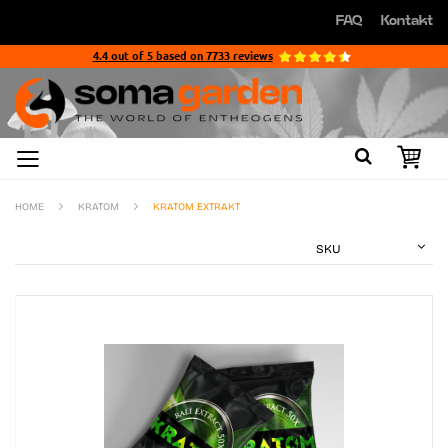
Direkt
FAQ
Kontakt
zum
Direkt
Inhalt
zum
4.4
out of
5
based on
7733
reviews
Inhalt
HOME
KRATOM
KRATOM EXTRAKT