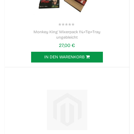
0%
Monkey King' Mixerpack 1¼+Tip+Tray
ungebleicht
27,00 €
IN DEN WARENKORB