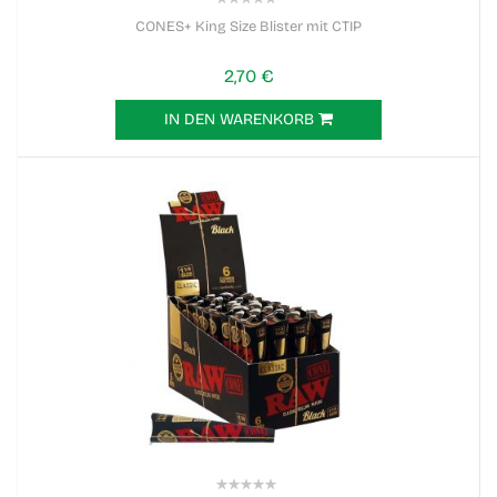
0%
CONES+ King Size Blister mit CTIP
2,70 €
IN DEN WARENKORB