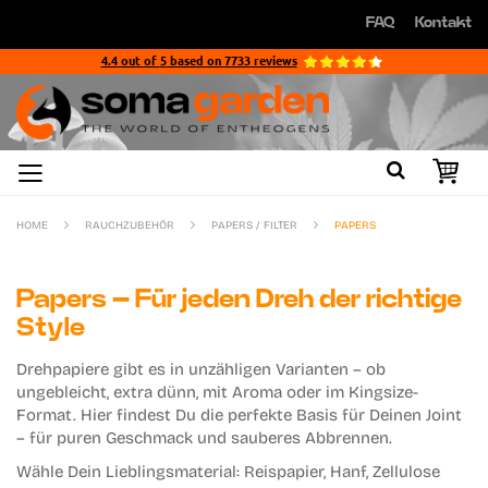
Direkt
FAQ
Kontakt
zum
Direkt
Inhalt
zum
4.4
out of
5
based on
7733
reviews
Inhalt
HOME
RAUCHZUBEHÖR
PAPERS / FILTER
PAPERS
Papers – Für jeden Dreh der richtige
Style
Drehpapiere
gibt es in unzähligen Varianten – ob
ungebleicht, extra dünn, mit Aroma oder im Kingsize-
Format. Hier findest Du die perfekte Basis für Deinen Joint
– für puren Geschmack und sauberes Abbrennen.
Wähle Dein Lieblingsmaterial: Reispapier, Hanf, Zellulose