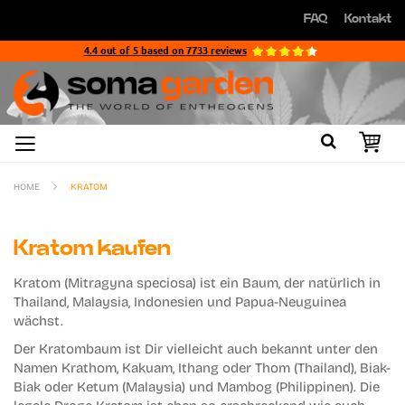
Direkt
FAQ
Kontakt
zum
Direkt
Inhalt
zum
4.4
out of
5
based on
7733
reviews
Inhalt
HOME
KRATOM
Kratom kaufen
Kratom (Mitragyna speciosa) ist ein Baum, der natürlich in
Thailand, Malaysia, Indonesien und Papua-Neuguinea
wächst.
Der Kratombaum ist Dir vielleicht auch bekannt unter den
Namen Krathom, Kakuam, Ithang oder Thom (Thailand), Biak-
Biak oder Ketum (Malaysia) und Mambog (Philippinen). Die