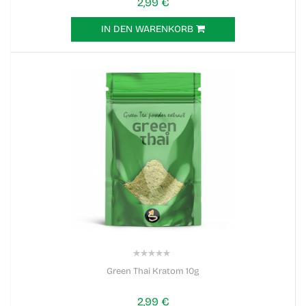
2,99 €
IN DEN WARENKORB
0%
Green Thai Kratom 10g
2,99 €