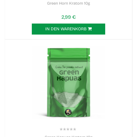
0%
Green Horn Kratom 10g
2,99 €
IN DEN WARENKORB
0%