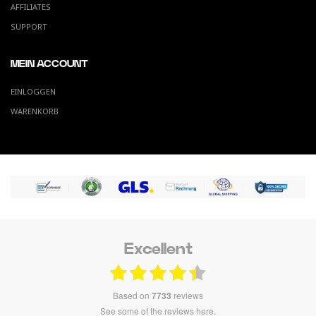
AFFILIATES
SUPPORT
MEIN ACCOUNT
EINLOGGEN
WARENKORB
Excellent
based on
7733
reviews
see some of the reviews here.