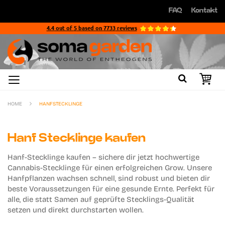
Direkt
FAQ
Kontakt
zum
Direkt
Inhalt
zum
4.4
out of
5
based on
7733
reviews
Inhalt
HOME
HANFSTECKLINGE
Hanf Stecklinge kaufen
Hanf-Stecklinge kaufen – sichere dir jetzt hochwertige
Cannabis-Stecklinge für einen erfolgreichen Grow. Unsere
Hanfpflanzen wachsen schnell, sind robust und bieten dir
beste Voraussetzungen für eine gesunde Ernte. Perfekt für
alle, die statt Samen auf geprüfte Stecklings-Qualität
setzen und direkt durchstarten wollen.