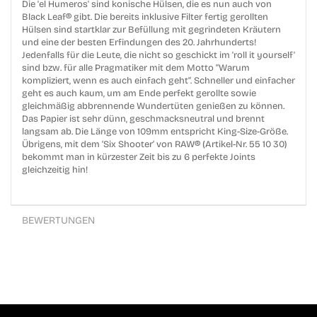
Die 'el Humeros' sind konische Hülsen, die es nun auch von
Black Leaf® gibt. Die bereits inklusive Filter fertig gerollten
Hülsen sind startklar zur Befüllung mit gegrindeten Kräutern
und eine der besten Erfindungen des 20. Jahrhunderts!
Jedenfalls für die Leute, die nicht so geschickt im 'roll it yourself'
sind bzw. für alle Pragmatiker mit dem Motto “Warum
kompliziert, wenn es auch einfach geht“. Schneller und einfacher
geht es auch kaum, um am Ende perfekt gerollte sowie
gleichmäßig abbrennende Wundertüten genießen zu können.
Das Papier ist sehr dünn, geschmacksneutral und brennt
langsam ab. Die Länge von 109mm entspricht King-Size-Größe.
Übrigens, mit dem ‘Six Shooter‘ von RAW® (Artikel-Nr. 55 10 30)
bekommt man in kürzester Zeit bis zu 6 perfekte Joints
gleichzeitig hin!
BEWERTUNGEN