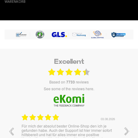
WARENKORB
Excellent
based on
7733
reviews
see some of the reviews here.
03.08.2026
solut bester Online-Shop den ich je
Überraschend Schnell und unkomplizie
Auch der Support ist hier immer sofort
bestens.
at für alles immer eine positive