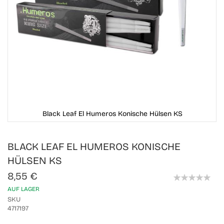
Black Leaf El Humeros Konische Hülsen KS
Skip
BLACK LEAF EL HUMEROS KONISCHE
to
the
HÜLSEN KS
beginning
of
8,55 €
the
0%
AUF LAGER
images
gallery
SKU
4717197