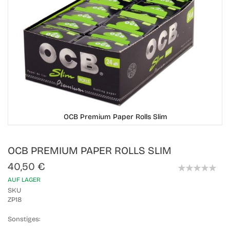
OCB Premium Paper Rolls Slim
Skip
OCB PREMIUM PAPER ROLLS SLIM
to
the
40,50 €
beginning
0%
of
AUF LAGER
the
SKU
images
ZP18
gallery
Sonstiges: