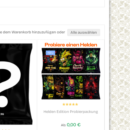
 Sie dem Warenkorb hinzuzufügen oder
Alle auswählen
NEU
Bewertung:
100%
Helden Edition Probierpackung
Maui 3g
0,00 €
Ab