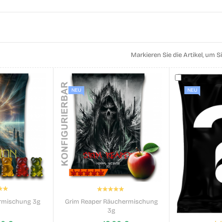
Markieren Sie die Artikel, um
NEU
NEU
tung:
Bewertung:
00%
100%
ermischung 3g
Grim Reaper Räuchermischung
3g