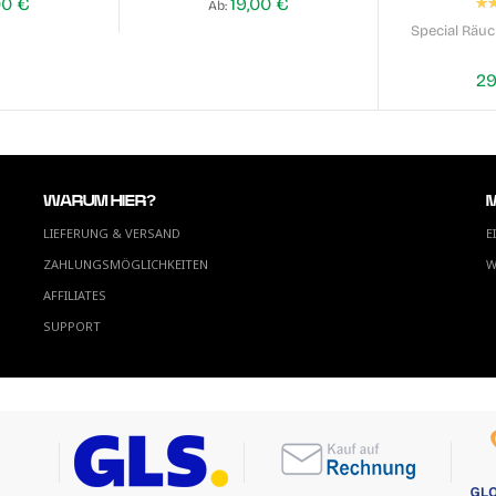
Be
00 €
19,00 €
Ab
Special Räu
29
WARUM HIER?
LIEFERUNG & VERSAND
E
ZAHLUNGSMÖGLICHKEITEN
W
AFFILIATES
SUPPORT