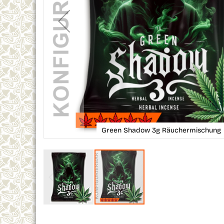
Green Shadow 3g Räuchermischung
Skip
to