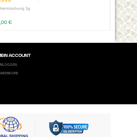
wertung:
100%
chermischung 3g
,00 €
MEIN ACCOUNT
INLOGGEN
ARENKORB