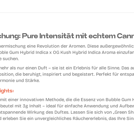
ung: Pure Intensität mit echtem Ca
hermischung eine Revolution der Aromen. Diese außergewöhnlic
bble Gum Hybrid Indica x OG Kush Hybrid Indica Aroma einzufang
e suchen.
r als nur einen Duft – sie ist ein Erlebnis für alle Sinne. Da
ition, die beruhigt, inspiriert und begeistert. Perfekt für ents
armonie und Stärke.
ights:
 mit einer innovativen Methode, die die Essenz von Bubble Gum 
Zipbeutel mit 3g Inhalt – ideal für einfache Anwendung und Aufb
tspannende Wirkung des Duftes. Lassen Sie sich von „Green Shado
d erleben Sie ein unvergleichliches Räuchererlebnis, das Ihre Sin