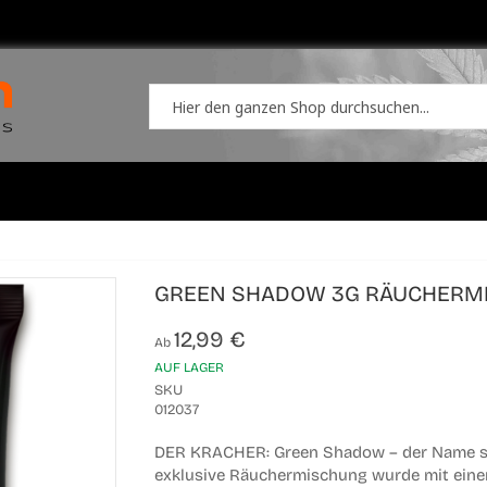
GREEN SHADOW 3G RÄUCHERM
12,99 €
Ab
AUF LAGER
SKU
012037
DER KRACHER: Green Shadow – der Name steh
exklusive Räuchermischung wurde mit einem