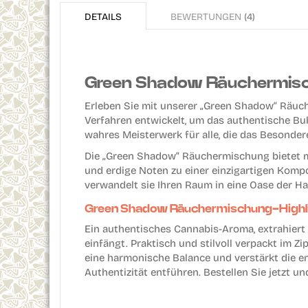
the
DETAILS
BEWERTUNGEN
4
beginning
of
the
images
gallery
Green Shadow Räuchermisch
Erleben Sie mit unserer „Green Shadow“ Räuc
Verfahren entwickelt, um das authentische Bu
wahres Meisterwerk für alle, die das Besonder
Die „Green Shadow“ Räuchermischung bietet meh
und erdige Noten zu einer einzigartigen Kompos
verwandelt sie Ihren Raum in eine Oase der H
Green Shadow Räuchermischung-Highl
Ein authentisches Cannabis-Aroma, extrahiert
einfängt. Praktisch und stilvoll verpackt im 
eine harmonische Balance und verstärkt die en
Authentizität entführen. Bestellen Sie jetzt un