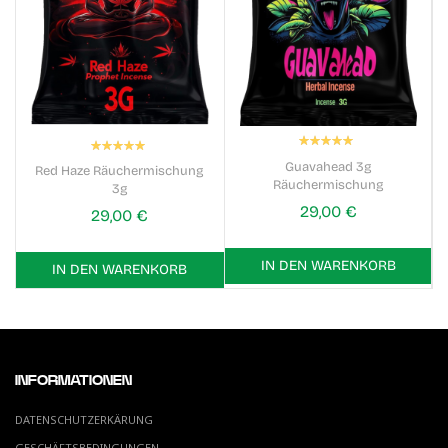
Bewertung:
Bewertung:
100%
100%
Guavahead 3g
Red Haze Räuchermischung
Räuchermischung
3g
29,00 €
29,00 €
IN DEN WARENKORB
IN DEN WARENKORB
INFORMATIONEN
DATENSCHUTZERKÄRUNG
GESCHÄFTSBEDINGUNGEN