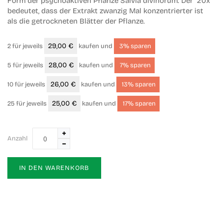
Form der psychoaktiven Pflanze Salvia divinorum. Der "20x"
bedeutet, dass der Extrakt zwanzig Mal konzentrierter ist
als die getrockneten Blätter der Pflanze.
29,00 €
2 für jeweils
kaufen und
3
% sparen
28,00 €
5 für jeweils
kaufen und
7
% sparen
26,00 €
10 für jeweils
kaufen und
13
% sparen
25,00 €
25 für jeweils
kaufen und
17
% sparen
Anzahl
IN DEN WARENKORB