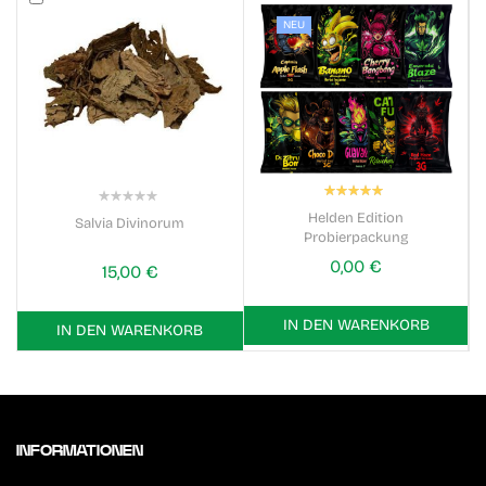
NEU
Bewertung:
100%
0%
Helden Edition
Salvia Divinorum
Probierpackung
0,00 €
15,00 €
IN DEN WARENKORB
IN DEN WARENKORB
INFORMATIONEN