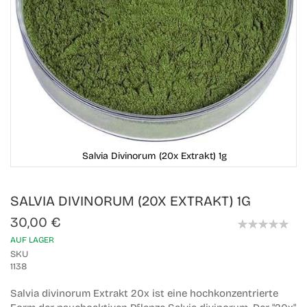
Salvia Divinorum (20x Extrakt) 1g
Skip
SALVIA DIVINORUM (20X EXTRAKT) 1G
to
the
30,00 €
beginning
0%
of
AUF LAGER
the
SKU
images
1138
gallery
Salvia divinorum Extrakt 20x ist eine hochkonzentrierte