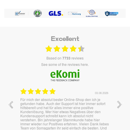
Excellent
based on
7733
reviews
see some of the reviews here.
.08.2026
02.08.2026
je
Überraschend Schnell und unkompliziert,. Es lief alles
Wie imm
ofort
bestens.
en
er
 liebes
n. Und