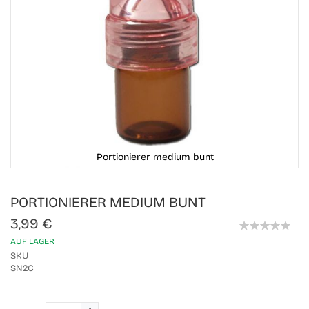
Portionierer medium bunt
Skip
PORTIONIERER MEDIUM BUNT
to
the
3,99 €
beginning
0%
of
AUF LAGER
the
SKU
images
SN2C
gallery