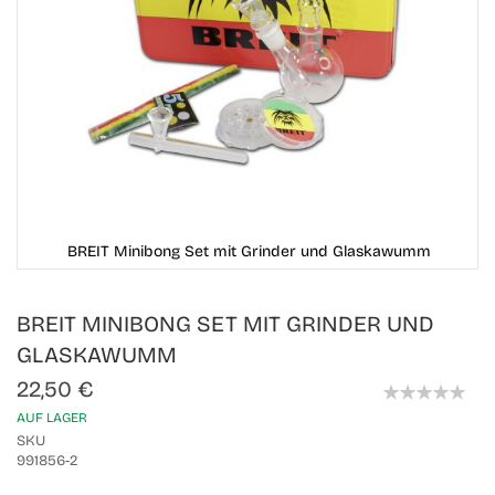
BREIT Minibong Set mit Grinder und Glaskawumm
Skip
BREIT MINIBONG SET MIT GRINDER UND
to
the
GLASKAWUMM
beginning
of
22,50 €
the
0%
AUF LAGER
images
gallery
SKU
991856-2