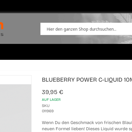
BLUEBERRY POWER C-LIQUID 10
39,95 €
AUF LAGER
SKU
011969
Wenn Du den Geschmack von frischen Blaube
neuen Formel lieben! Dieses Liquid wurde sp