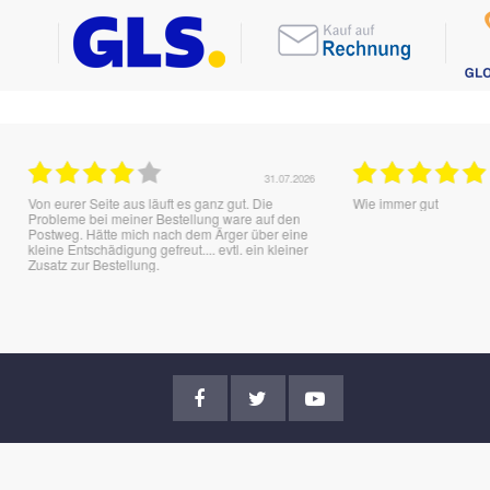
31.07.2026
31.07.20
 läuft es ganz gut. Die
Wie immer gut
r Bestellung ware auf den
h nach dem Ärger über eine
 gefreut.... evtl. ein kleiner
ng.