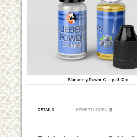
Blueberry Power C-Liquid 10ml
Skip
to
the
DETAILS
BEWERTUNGEN
1
beginning
of
the
images
gallery