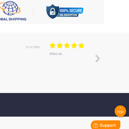
26
30.07.2026
Alles ok.
Mega , alles supiiiiii
TOP