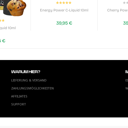
Bewertung:
100%
0
Energy Power C-Liquid 10ml
Cherry Powe
tung:
39,95 €
39
00%
iquid 10ml
5 €
WARUM HIER?
LIEFERUNG & VERSAND
E
ZAHLUNGSMÖGLICHKEITEN
W
AFFILIATES
SUPPORT