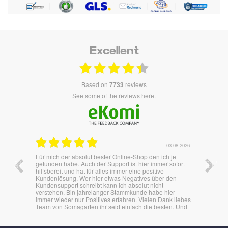
Excellent
based on
7733
reviews
see some of the reviews here.
03.08.2026
02.08.2026
h je
Überraschend Schnell und unkompliziert,. Es lief alles
Wie i
 sofort
bestens.
 den
ier
nk liebes
ten. Und