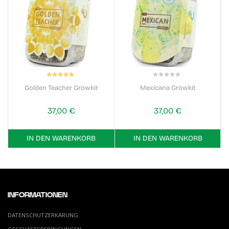
Bewertung:
100%
0%
Golden Teacher Growkit
Mexicana Growkit
37,00 €
37,00 €
IN DEN WARENKORB
IN DEN WARENKORB
INFORMATIONEN
DATENSCHUTZERKÄRUNG