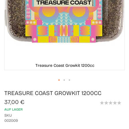
Treasure Coast Growkit 1200cc
Skip
TREASURE COAST GROWKIT 1200CC
to
the
37,00 €
beginning
0%
of
AUF LAGER
the
SKU
images
002009
gallery