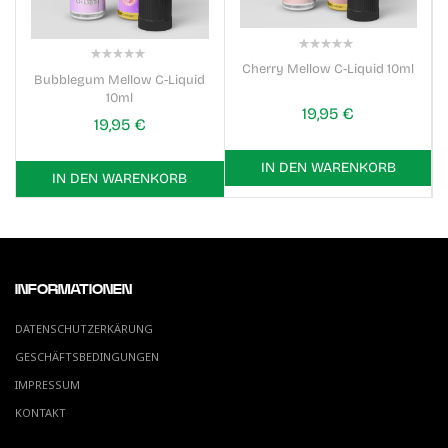
0%
Cherry Mellow C-Liquid 10ml
0%
Bubblegum Mellow C-Liquid
10ml
19,95 €
19,95 €
IN DEN WARENKORB
IN DEN WARENKORB
INFORMATIONEN
DATENSCHUTZERKÄRUNG
GESCHÄFTSBEDINGUNGEN
IMPRESSUM
KONTAKT