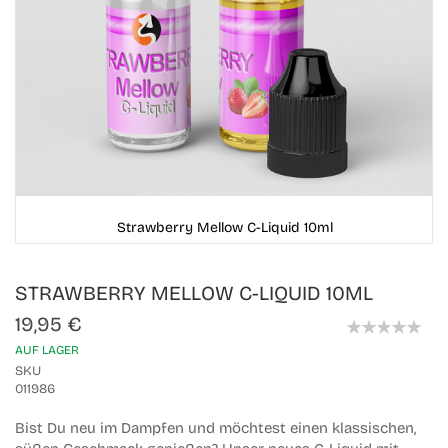
Strawberry Mellow C-Liquid 10ml
Skip
STRAWBERRY MELLOW C-LIQUID 10ML
to
the
19,95 €
beginning
0%
of
AUF LAGER
the
SKU
images
011986
gallery
Bist Du neu im Dampfen und möchtest einen klassischen,