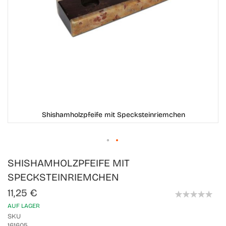
Shishamholzpfeife mit Specksteinriemchen
Skip
SHISHAMHOLZPFEIFE MIT
to
the
SPECKSTEINRIEMCHEN
beginning
of
11,25 €
the
0%
AUF LAGER
images
gallery
SKU
161605