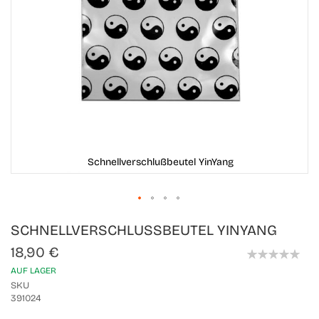
Schnellverschlußbeutel YinYang
Skip
SCHNELLVERSCHLUSSBEUTEL YINYANG
to
the
18,90 €
beginning
0%
of
AUF LAGER
the
SKU
images
391024
gallery