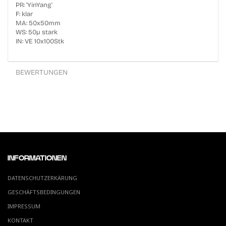
PR: 'YinYang'
F: klar
MA: 50x50mm
WS: 50µ stark
IN: VE 10x100Stk
BEWERTUNGEN
INFORMATIONEN
DATENSCHUTZERKÄRUNG
GESCHÄFTSBEDINGUNGEN
IMPRESSUM
KONTAKT