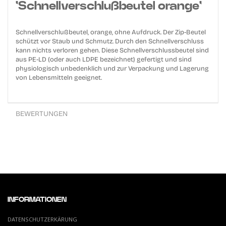
'Schnellverschlußbeutel orange'
Schnellverschlußbeutel, orange, ohne Aufdruck. Der Zip-Beutel
schützt vor Staub und Schmutz. Durch den Schnellverschluss
kann nichts verloren gehen. Diese Schnellverschlussbeutel sind
aus PE-LD (oder auch LDPE bezeichnet) gefertigt und sind
physiologisch unbedenklich und zur Verpackung und Lagerung
von Lebensmitteln geeignet.
BEWERTUNGEN
INFORMATIONEN
DATENSCHUTZERKÄRUNG