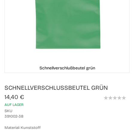
Schnellverschlußbeutel grün
Skip
SCHNELLVERSCHLUSSBEUTEL GRÜN
to
the
14,40 €
beginning
0%
of
AUF LAGER
the
SKU
images
391002-38
gallery
Material:
Kunststoff