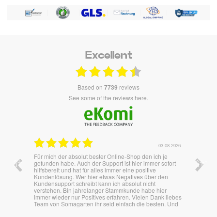
Excellent
based on
7739
reviews
see some of the reviews here.
.07.2026
03.08.2026
 auf
Für mich der absolut bester Online-Shop den ich je
Überras
mal ein
gefunden habe. Auch der Support ist hier immer sofort
besten
hilfsbereit und hat für alles immer eine positive
Kundenlösung. Wer hier etwas Negatives über den
Kundensupport schreibt kann ich absolut nicht
verstehen. Bin jahrelanger Stammkunde habe hier
immer wieder nur Positives erfahren. Vielen Dank liebes
Team von Somagarten ihr seid einfach die besten. Und
die Produkte begeistern auch immer.