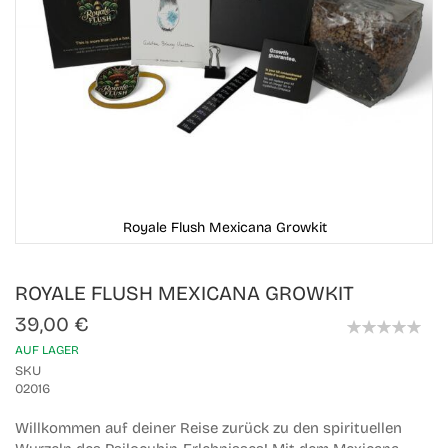
Royale Flush Mexicana Growkit
Skip
ROYALE FLUSH MEXICANA GROWKIT
to
the
39,00 €
beginning
0%
of
AUF LAGER
the
SKU
images
02016
gallery
Willkommen auf deiner Reise zurück zu den spirituellen