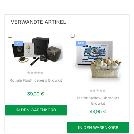
VERWANDTE ARTIKEL
NEU
NEU
0%
Royale Flush Iceberg Growkit
39,00 €
0%
Marshmallow Shrooms
Growkit
IN DEN WARENKORB
49,95 €
IN DEN WARENKORB