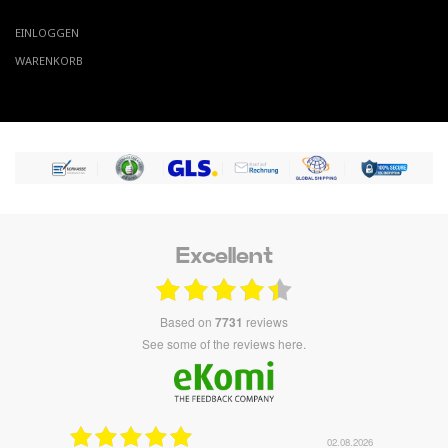
EINLOGGEN
WARENKORB
Excellent
based on
7731
reviews
see some of the reviews here.
02.08.2026