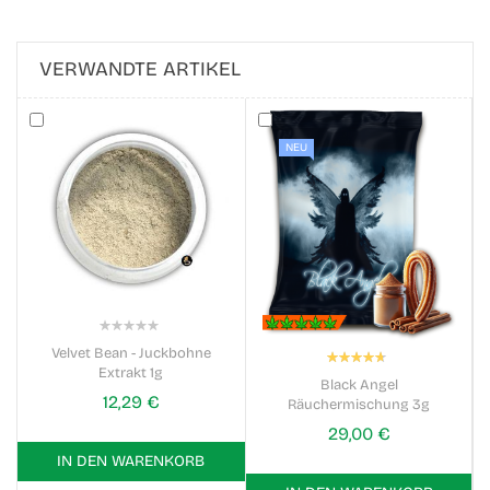
VERWANDTE ARTIKEL
NEU
0%
Velvet Bean - Juckbohne
Bewertung:
Extrakt 1g
94%
Black Angel
12,29 €
Räuchermischung 3g
29,00 €
IN DEN WARENKORB