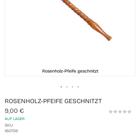
Rosenholz-Pfeife geschnitzt
Skip
ROSENHOLZ-PFEIFE GESCHNITZT
to
the
9,00 €
beginning
0%
of
AUF LAGER
the
SKU
images
160709
gallery