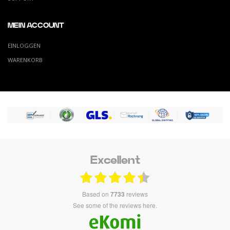
MEIN ACCOUNT
EINLOGGEN
WARENKORB
Excellent
based on
7733
reviews
see some of the reviews here.