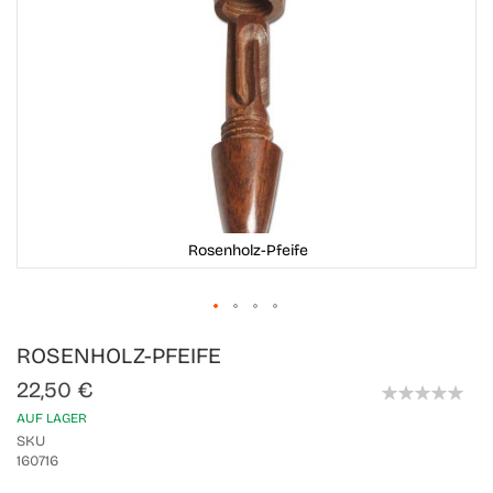
Rosenholz-Pfeife
Skip
ROSENHOLZ-PFEIFE
to
the
22,50 €
beginning
0%
of
AUF LAGER
the
SKU
images
160716
gallery