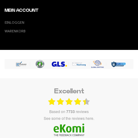
MEIN ACCOUNT
EINLOGGEN
WARENKORB
Excellent
based on
7733
reviews
see some of the reviews here.