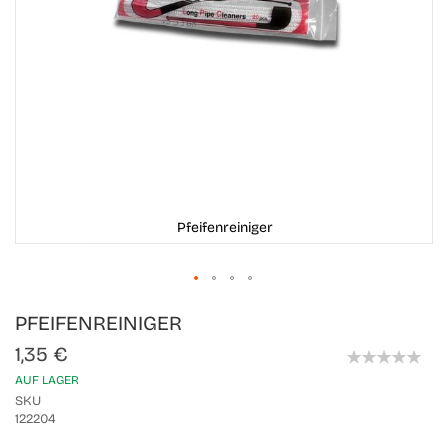
Pfeifenreiniger
Skip
PFEIFENREINIGER
to
the
1,35 €
beginning
0%
of
AUF LAGER
the
SKU
images
122204
gallery