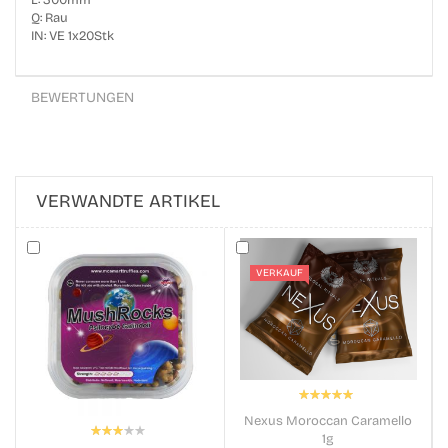
L: 300mm
Q: Rau
IN: VE 1x20Stk
BEWERTUNGEN
VERWANDTE ARTIKEL
VERKAUF
Bewertung:
100%
Nexus Moroccan Caramello
Bewertung:
1g
60%