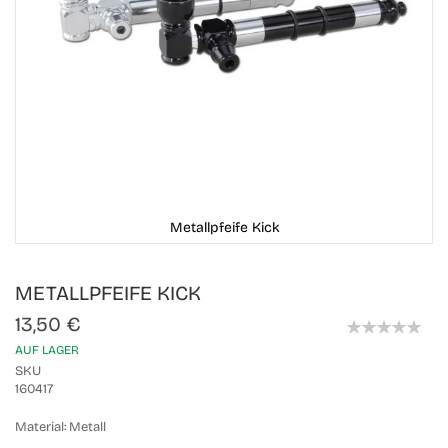
Metallpfeife Kick
Skip
METALLPFEIFE KICK
to
the
13,50 €
beginning
0%
of
AUF LAGER
the
SKU
images
160417
gallery
Material:
Metall