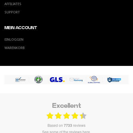
AFFILIATES
SUPPORT
MEIN ACCOUNT
EINLOGGEN
WARENKORB
Excellent
based on
7733
reviews
see some of the reviews here.