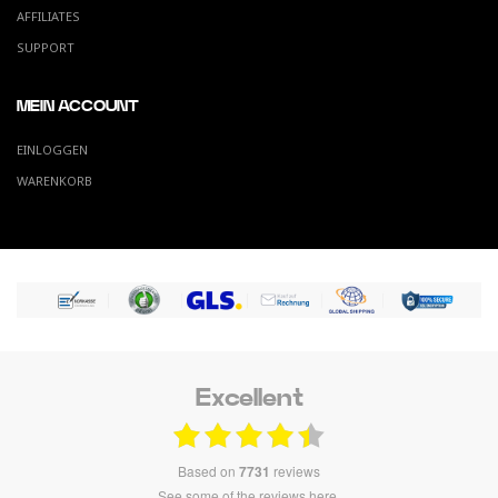
AFFILIATES
SUPPORT
MEIN ACCOUNT
EINLOGGEN
WARENKORB
Excellent
based on
7731
reviews
see some of the reviews here.