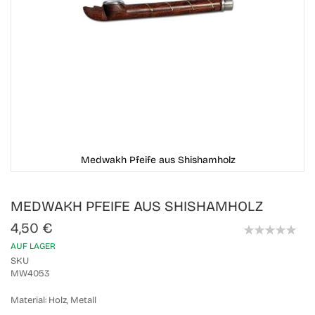
Medwakh Pfeife aus Shishamholz
Skip
MEDWAKH PFEIFE AUS SHISHAMHOLZ
to
the
4,50 €
beginning
0%
of
AUF LAGER
the
SKU
images
MW4053
gallery
Material:
Holz, Metall