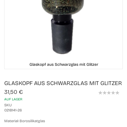
Glaskopf aus Schwarzglas mit Glitzer
Skip
GLASKOPF AUS SCHWARZGLAS MIT GLITZER
to
the
31,50 €
beginning
0%
of
AUF LAGER
the
SKU
images
0218141-26
gallery
Material:
Borosilikatglas