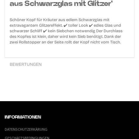
aus Schwarzglas mit Glitzer'
Schöner Kopf für Kräuter aus edlem Schwarzglas mit
extravagantem Glitzereffekt. ✔️ toller Look ✔️ edles Glas und
schwarzer Schliff ✔️ kein Siebchen notwendig Der Durchlass
des Kopfes ist klein, daher wird kein Sieb benötigt. Dank der
zwei Rollstopper an der Seite rollt der Kopf nicht vom Tisch.
BEWERTUNGEN
INFORMATIONEN
DATENSCHUTZERKÄRUNG
GESCHÄFTSBEDINGUNGEN