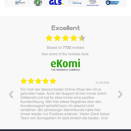
Excellent
based on
7733
reviews
see some of the reviews here.
.07.2026
03.08.2026
 auf
Für mich der absolut bester Online-Shop den ich je
Überras
mal ein
gefunden habe. Auch der Support ist hier immer sofort
besten
hilfsbereit und hat für alles immer eine positive
Kundenlösung. Wer hier etwas Negatives über den
Kundensupport schreibt kann ich absolut nicht
verstehen. Bin jahrelanger Stammkunde habe hier
immer wieder nur Positives erfahren. Vielen Dank liebes
Team von Somagarten ihr seid einfach die besten. Und
die Produkte begeistern auch immer.