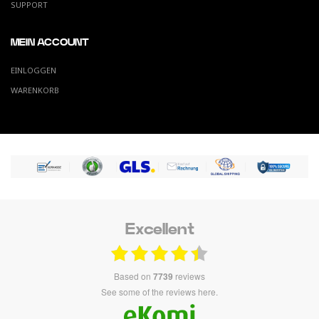
SUPPORT
MEIN ACCOUNT
EINLOGGEN
WARENKORB
Excellent
based on
7739
reviews
see some of the reviews here.