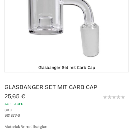
Glasbanger Set mit Carb Cap
Skip
GLASBANGER SET MIT CARB CAP
to
the
25,65 €
beginning
0%
of
AUF LAGER
the
SKU
images
991877-6
gallery
Material:
Borosilikatglas