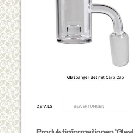
Glasbanger Set mit Carb Cap
Skip
to
the
DETAILS
BEWERTUNGEN
beginning
of
the
images
gallery
Produktinformationen 'Glas