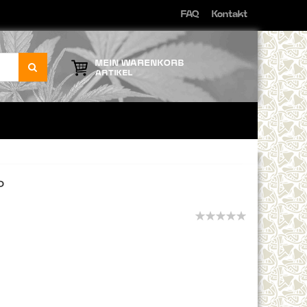
FAQ
Kontakt
Direkt
zum
Inhalt
MEIN WARENKORB
ARTIKEL
P
0%