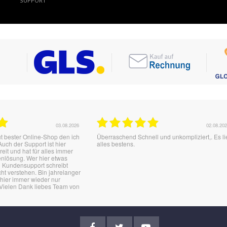
SUPPORT
02.08.2026
01.08.2026
und unkompliziert,. Es lief
Wie immer Flott