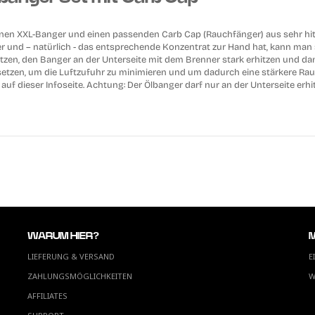
einen XXL-Banger und einen passenden Carb Cap (Rauchfänger) aus sehr h
er und – natürlich - das entsprechende Konzentrat zur Hand hat, kann man
tzen, den Banger an der Unterseite mit dem Brenner stark erhitzen und d
tzen, um die Luftzufuhr zu minimieren und um dadurch eine stärkere Rau
uf dieser Infoseite. Achtung: Der Ölbanger darf nur an der Unterseite erhi
WARUM HIER?
LIEFERUNG & VERSAND
E
ZAHLUNGSMÖGLICHKEITEN
W
AFFILIATES