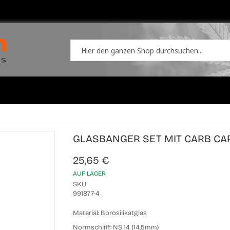
GLASBANGER SET MIT CARB CA
25,65 €
AUF LAGER
SKU
991877-4
Material:
Borosilikatglas
Normschliff:
NS 14 (14,5mm)