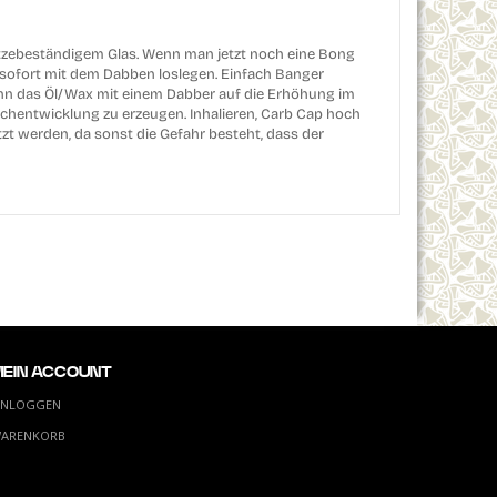
itzebeständigem Glas. Wenn man jetzt noch eine Bong
 sofort mit dem Dabben loslegen. Einfach Banger
ann das Öl/Wax mit einem Dabber auf die Erhöhung im
chentwicklung zu erzeugen. Inhalieren, Carb Cap hoch
tzt werden, da sonst die Gefahr besteht, dass der
MEIN ACCOUNT
INLOGGEN
ARENKORB