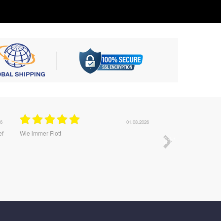
31.07.2026
Von eurer Seite aus läuft es ganz gut. Die
Wie immer gut
Probleme bei meiner Bestellung ware auf den
Postweg. Hätte mich nach dem Ärger über eine
kleine Entschädigung gefreut.... evtl. ein kleiner
Zusatz zur Bestellung.