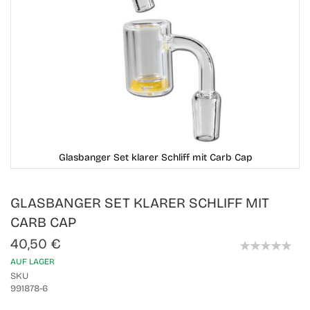
Glasbanger Set klarer Schliff mit Carb Cap
Skip
GLASBANGER SET KLARER SCHLIFF MIT
to
the
CARB CAP
beginning
of
40,50 €
the
0%
AUF LAGER
images
gallery
SKU
991878-6