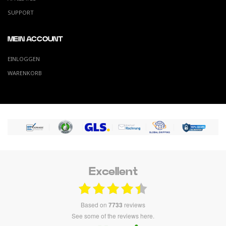
SUPPORT
MEIN ACCOUNT
EINLOGGEN
WARENKORB
Excellent
based on
7733
reviews
see some of the reviews here.