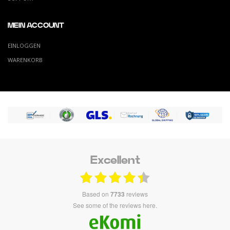
MEIN ACCOUNT
EINLOGGEN
WARENKORB
Excellent
based on
7733
reviews
see some of the reviews here.