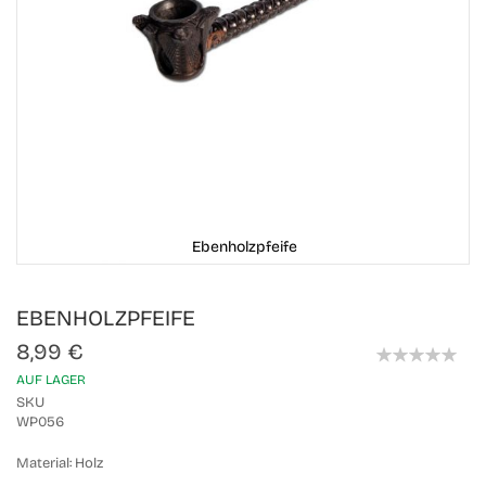
Ebenholzpfeife
Skip
EBENHOLZPFEIFE
to
the
8,99 €
beginning
0%
of
AUF LAGER
the
SKU
images
WP056
gallery
Material:
Holz