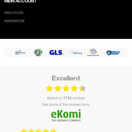
MEIN ACCOUNT
EINLOGGEN
WARENKORB
Excellent
based on
7733
reviews
see some of the reviews here.