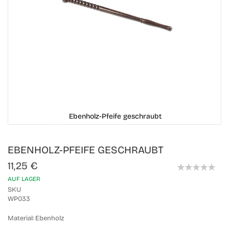
Ebenholz-Pfeife geschraubt
Skip
EBENHOLZ-PFEIFE GESCHRAUBT
to
the
11,25 €
beginning
0%
of
AUF LAGER
the
SKU
images
WP033
gallery
Material:
Ebenholz