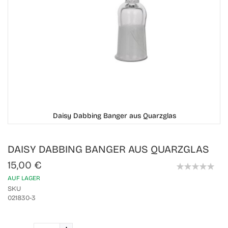
Daisy Dabbing Banger aus Quarzglas
Skip
DAISY DABBING BANGER AUS QUARZGLAS
to
the
15,00 €
beginning
0%
of
AUF LAGER
the
SKU
images
021830-3
gallery