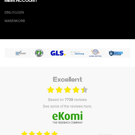
MEIN ACCOUNT
EINLOGGEN
WARENKORB
Excellent
based on
7739
reviews
see some of the reviews here.