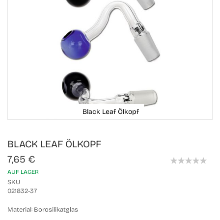
Black Leaf Ölkopf
Skip
BLACK LEAF ÖLKOPF
to
the
7,65 €
beginning
0%
of
AUF LAGER
the
SKU
images
021832-37
gallery
Material:
Borosilikatglas