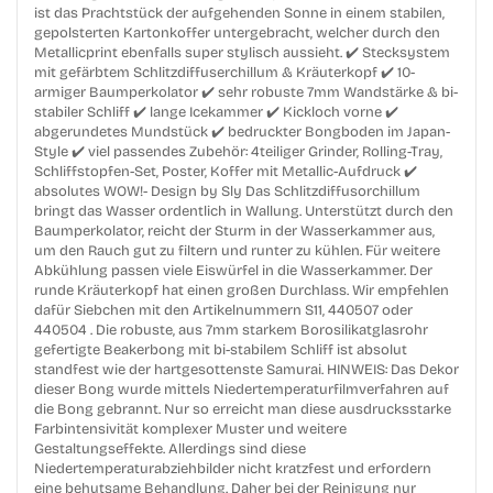
ist das Prachtstück der aufgehenden Sonne in einem stabilen,
gepolsterten Kartonkoffer untergebracht, welcher durch den
Metallicprint ebenfalls super stylisch aussieht. ✔️ Stecksystem
mit gefärbtem Schlitzdiffuserchillum & Kräuterkopf ✔️ 10-
armiger Baumperkolator ✔️ sehr robuste 7mm Wandstärke & bi-
stabiler Schliff ✔️ lange Icekammer ✔️ Kickloch vorne ✔️
abgerundetes Mundstück ✔️ bedruckter Bongboden im Japan-
Style ✔️ viel passendes Zubehör: 4teiliger Grinder, Rolling-Tray,
Schliffstopfen-Set, Poster, Koffer mit Metallic-Aufdruck ✔️
absolutes WOW!- Design by Sly Das Schlitzdiffusorchillum
bringt das Wasser ordentlich in Wallung. Unterstützt durch den
Baumperkolator, reicht der Sturm in der Wasserkammer aus,
um den Rauch gut zu filtern und runter zu kühlen. Für weitere
Abkühlung passen viele Eiswürfel in die Wasserkammer. Der
runde Kräuterkopf hat einen großen Durchlass. Wir empfehlen
dafür Siebchen mit den Artikelnummern S11, 440507 oder
440504 . Die robuste, aus 7mm starkem Borosilikatglasrohr
gefertigte Beakerbong mit bi-stabilem Schliff ist absolut
standfest wie der hartgesottenste Samurai. HINWEIS: Das Dekor
dieser Bong wurde mittels Niedertemperaturfilmverfahren auf
die Bong gebrannt. Nur so erreicht man diese ausdrucksstarke
Farbintensivität komplexer Muster und weitere
Gestaltungseffekte. Allerdings sind diese
Niedertemperaturabziehbilder nicht kratzfest und erfordern
eine behutsame Behandlung. Daher bei der Reinigung nur