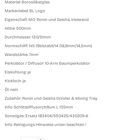
Material:
Borosilikatglas
Markenlabel:
BL Logo
Eigenschaft MO:
Ronin und Geisha, irisierend
Höhe:
500mm
Durchmesser:
130/51mm
Normschliff:
NS 19bistabil/14 (18,8mm/14,5mm)
Wandstärke:
7mm
Perkolator / Diffusor:
10-Arm Baumperkolator
Eiskühlung:
ja
Kickloch:
ja
Öl:
nein
Zubehör:
Ronin und Geisha Grinder & Mixing Tray
Info:
Schlitzdiffusorchillum L 135mm
Sonstiges:
Ersatz 183404/550425/430209-6
Info:
Reinigungs-Hinweise unten beachten !