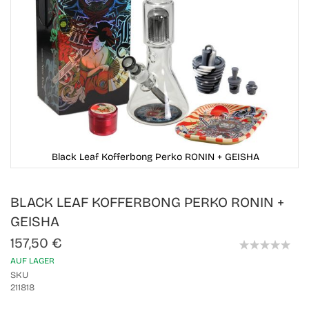
Black Leaf Kofferbong Perko RONIN + GEISHA
Skip
BLACK LEAF KOFFERBONG PERKO RONIN +
to
the
GEISHA
beginning
of
157,50 €
the
0%
AUF LAGER
images
gallery
SKU
211818