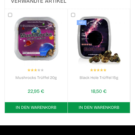
VERWANDTE ARTIKEL
NEU
Bewertung:
Bewertung:
60%
100%
Mushrocks Trüffel 20g
Black Hole Trüffel 15g
22,95 €
18,50 €
IN DEN WARENKORB
IN DEN WARENKORB