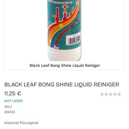
Black Leaf Bong Shine Liquid Reiniger
Skip
BLACK LEAF BONG SHINE LIQUID REINIGER
to
the
11,25 €
beginning
0%
of
AUF LAGER
the
SKU
images
122412
gallery
Material:
Flüssigkeit